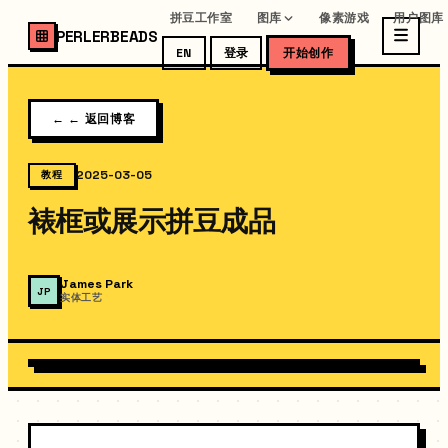
拼豆工作室
图库
像素游戏
用户图库
PERLERBEADS
EN
登录
开始创作
←
← 返回博客
2025-03-05
教程
裱框或展示拼豆成品
James Park
JP
实体工艺