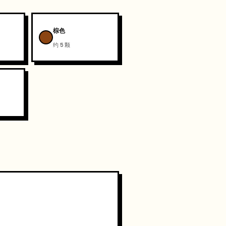
棕色
约 5 颗