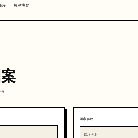
图库
教程博客
图案
拼豆
图案参数
网格大小