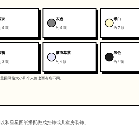
深灰
灰色
米白
约 9 颗
约 9 颗
约 7 颗
棕褐
薰衣草紫
黑色
约 3 颗
约 1 颗
约 1 颗
际用量因网格大小和个人修改而有所不同。
可以和星星图纸搭配做成挂饰或儿童房装饰。