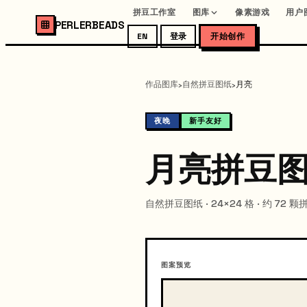
拼豆工作室
图库
像素游戏
用户
PERLERBEADS
EN
登录
开始创作
作品图库
自然拼豆图纸
月亮
›
›
夜晚
新手友好
月亮拼豆
自然拼豆图纸 · 24×24 格 · 约 72 颗
图案预览