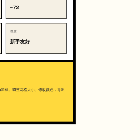
~72
难度
新手友好
动加载。调整网格大小、修改颜色，导出