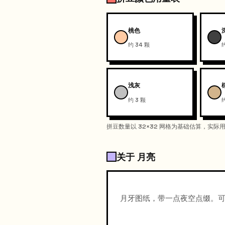
桃色
约 34 颗
浅灰
约 3 颗
拼豆数量以 32×32 网格为基础估算，实
关于 月亮
月牙图纸，带一点夜空点缀。