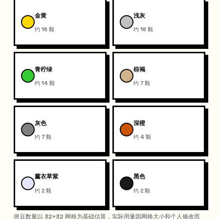
金黄
浅灰
约 16 颗
约 16 颗
青柠绿
棕褐
约 14 颗
约 7 颗
灰色
深橙
约 7 颗
约 4 颗
薰衣草紫
黑色
约 2 颗
约 2 颗
拼豆数量以 32×32 网格为基础估算，实际用量因网格大小和个人修改而