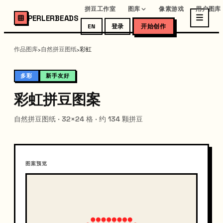
拼豆工作室
图库
像素游戏
用户图库
PERLERBEADS
EN
登录
开始创作
作品图库
自然拼豆图纸
彩虹
›
›
多彩
新手友好
彩虹拼豆图案
自然拼豆图纸 · 32×24 格 · 约 134 颗拼豆
图案预览