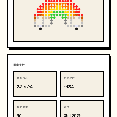
图案参数
网格大小
拼豆总数
32 × 24
~134
颜色种类
难度
10
新手友好