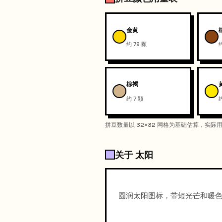
金黄
约 79 颗
棕褐
约 7 颗
约
拼豆数量以 32×32 网格为基础估算，实
关于 太阳
圆润太阳图标，带短光芒和暖色高