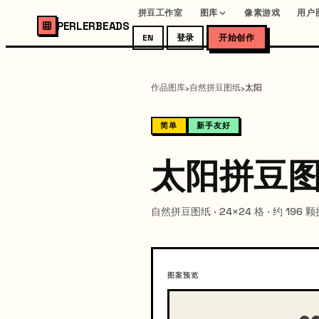
拼豆工作室
图库
像素游戏
用户
PERLERBEADS
EN
登录
开始创作
作品图库
自然拼豆图纸
太阳
›
›
简单
新手友好
太阳拼豆
自然拼豆图纸 · 24×24 格 · 约 196 
图案预览