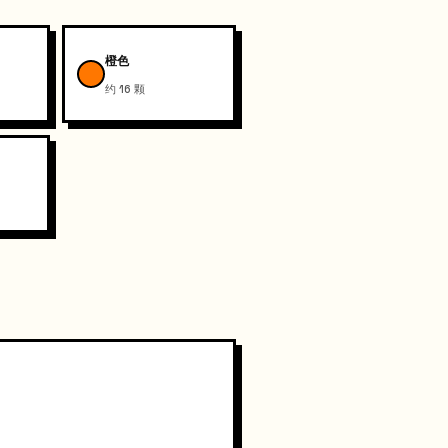
橙色
约 16 颗