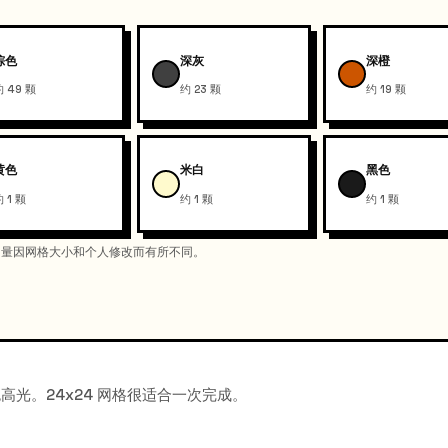
棕色
深灰
深橙
约 49 颗
约 23 颗
约 19 颗
黄色
米白
黑色
 1 颗
约 1 颗
约 1 颗
际用量因网格大小和个人修改而有所不同。
光。24x24 网格很适合一次完成。