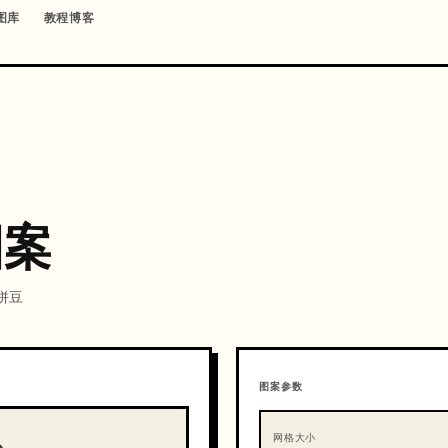
图库
教程博客
图案
颗拼豆
图案参数
网格大小