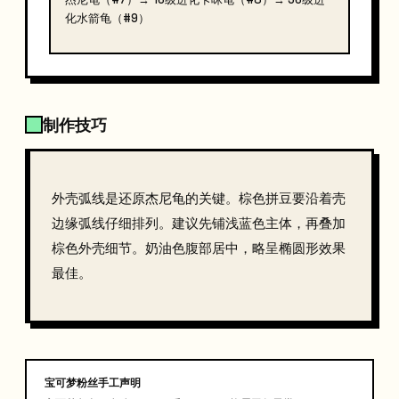
化水箭龟（#9）
制作技巧
外壳弧线是还原杰尼龟的关键。棕色拼豆要沿着壳
边缘弧线仔细排列。建议先铺浅蓝色主体，再叠加
棕色外壳细节。奶油色腹部居中，略呈椭圆形效果
最佳。
宝可梦粉丝手工声明