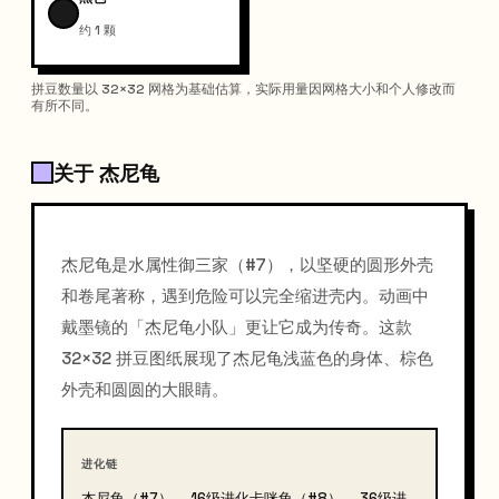
约 1 颗
拼豆数量以 32×32 网格为基础估算，实际用量因网格大小和个人修改而
有所不同。
关于 杰尼龟
杰尼龟是水属性御三家（#7），以坚硬的圆形外壳
和卷尾著称，遇到危险可以完全缩进壳内。动画中
戴墨镜的「杰尼龟小队」更让它成为传奇。这款
32×32 拼豆图纸展现了杰尼龟浅蓝色的身体、棕色
外壳和圆圆的大眼睛。
进化链
杰尼龟（#7）→ 16级进化卡咪龟（#8）→ 36级进