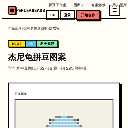
拼豆工作室
图库
像素游戏
用户图库
PERLERBEADS
EN
登录
开始创作
作品图库
宝可梦拼豆图纸
杰尼龟
›
›
水
新手友好
#007
杰尼龟拼豆图案
宝可梦拼豆图纸 · 32×32 格 · 约 295 颗拼豆
图案预览