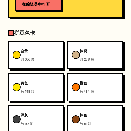
在编辑器中打开
→
拼豆色卡
金黄
棕褐
约 655 颗
约 238 颗
黄色
橙色
约 158 颗
约 134 颗
深灰
棕色
约 92 颗
约 51 颗