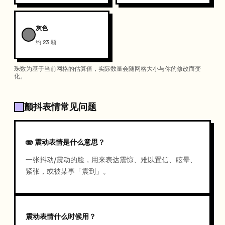
灰色
约 23 颗
珠数为基于当前网格的估算值，实际数量会随网格大小与你的修改而变
化。
颤抖表情常见问题
🫨 震动表情是什么意思？
一张抖动/震动的脸，用来表达震惊、难以置信、眩晕、
紧张，或被某事「震到」。
震动表情什么时候用？