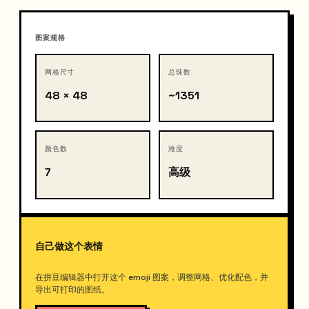
图案规格
网格尺寸
总珠数
48 × 48
~1351
颜色数
难度
7
高级
自己做这个表情
在拼豆编辑器中打开这个 emoji 图案，调整网格、优化配色，并
导出可打印的图纸。