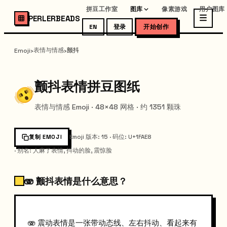
拼豆工作室
图库
像素游戏
用户图库
PERLERBEADS
EN
登录
开始创作
表情与情感
颤抖
Emoji
›
›
颤抖表情拼豆图纸
表情与情感 Emoji · 48×48 网格 · 约 1351 颗珠
复制 EMOJI
Emoji 版本
:
15
·
码位
: U+
1FAE8
·
别名
:
人麻了表情, 抖动的脸, 震惊脸
🫨 颤抖表情是什么意思？
🫨 震动表情是一张带动态线、左右抖动、看起来有