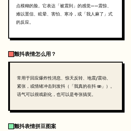
点模糊的脸。它表达「被震到」的感觉——震惊、
难以置信、眩晕、害怕、寒冷，或「我人麻了」式
的反应。
颤抖表情怎么用？
常用于回应爆炸性消息、惊天反转、地震/震动、
紧张，或情绪冲击到发抖（「我真的在抖 🫨」）。
语气可以很戏剧化，也可以是夸张搞笑。
颤抖表情拼豆图案