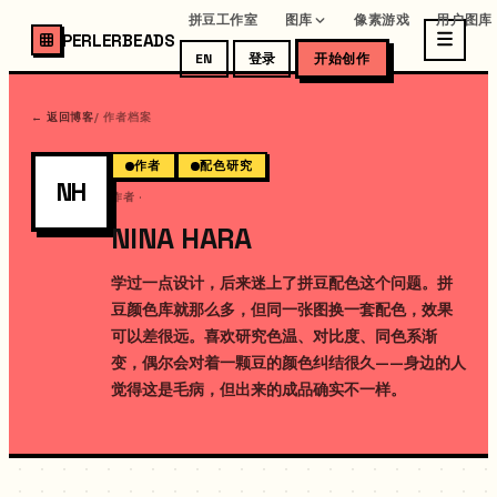
拼豆工作室
图库
像素游戏
用户图库
PERLERBEADS
EN
登录
开始创作
← 返回博客
/
作者档案
作者
配色研究
NH
作者
·
NINA HARA
学过一点设计，后来迷上了拼豆配色这个问题。拼
豆颜色库就那么多，但同一张图换一套配色，效果
可以差很远。喜欢研究色温、对比度、同色系渐
变，偶尔会对着一颗豆的颜色纠结很久——身边的人
觉得这是毛病，但出来的成品确实不一样。