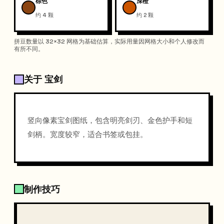
棕色
深橙
约 4 颗
约 2 颗
拼豆数量以 32×32 网格为基础估算，实际用量因网格大小和个人修改而
有所不同。
关于 宝剑
竖向像素宝剑图纸，包含明亮剑刃、金色护手和短
剑柄。宽度较窄，适合书签或包挂。
制作技巧