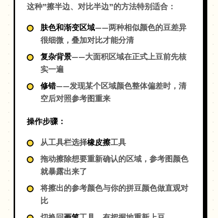
这种"擦半边、对比半边"的方法特别适合：
肤色和渐变区域
——两种相似颜色的豆差异
很细微，叠加对比才能分清
复杂背景
——大面积区域在正式上豆前先核
实一遍
修错
——发现某个区域颜色整体偏差时，清
空后对照参考图重来
操作步骤：
从工具栏选择
橡皮擦
工具
拖动擦除想要重新确认的区域，参考图颜色
就暴露出来了
将擦出的参考颜色与你的拼豆颜色做直观对
比
切换回
画笔
工具，有把握地重新上豆