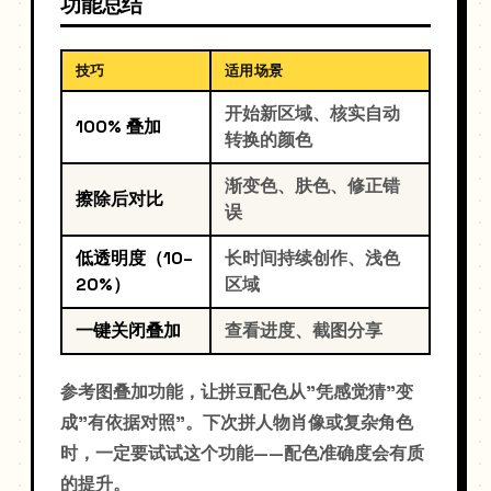
功能总结
技巧
适用场景
开始新区域、核实自动
100% 叠加
转换的颜色
渐变色、肤色、修正错
擦除后对比
误
低透明度（10–
长时间持续创作、浅色
20%）
区域
一键关闭叠加
查看进度、截图分享
参考图叠加功能，让拼豆配色从"凭感觉猜"变
成"有依据对照"。下次拼人物肖像或复杂角色
时，一定要试试这个功能——配色准确度会有质
的提升。