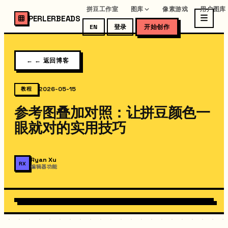
拼豆工作室
图库
像素游戏
用户图库
PERLERBEADS
EN
登录
开始创作
←
← 返回博客
2026-05-15
教程
参考图叠加对照：让拼豆颜色一
眼就对的实用技巧
Ryan Xu
RX
编辑器功能