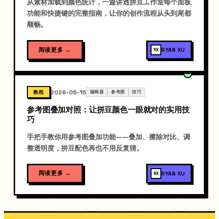
从素材加载到颜色统计，一篇讲透拼豆工作室每个面板
功能和快捷键的完整指南，让你的创作流程从头到尾都
顺畅。
阅读更多
→
RYAN XU
RX
2026-05-15
教程
编辑器
参考图
技巧
参考图叠加对照：让拼豆颜色一眼就对的实用技
巧
手把手教你用参考图叠加功能——叠加、擦除对比、调
整透明度，拼豆配色再也不用反复猜。
阅读更多
→
RYAN XU
RX