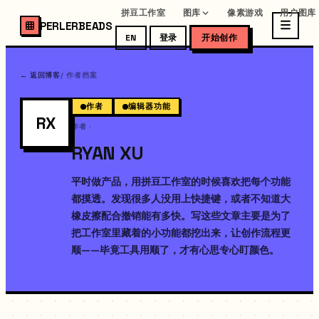
拼豆工作室
图库
像素游戏
用户图库
PERLERBEADS
EN
登录
开始创作
← 返回博客
/
作者档案
作者
编辑器功能
RX
作者
·
RYAN XU
平时做产品，用拼豆工作室的时候喜欢把每个功能
都摸透。发现很多人没用上快捷键，或者不知道大
橡皮擦配合撤销能有多快。写这些文章主要是为了
把工作室里藏着的小功能都挖出来，让创作流程更
顺——毕竟工具用顺了，才有心思专心盯颜色。