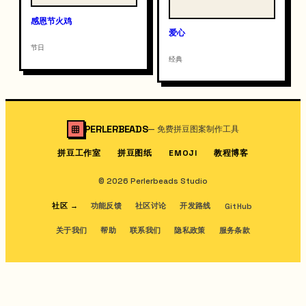
感恩节火鸡
爱心
节日
经典
PERLERBEADS
—
免费拼豆图案制作工具
拼豆工作室
拼豆图纸
教程博客
EMOJI
© 2026 Perlerbeads Studio
社区
→
功能反馈
社区讨论
开发路线
GitHub
关于我们
帮助
联系我们
隐私政策
服务条款