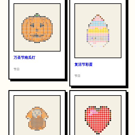
万圣节南瓜灯
复活节彩蛋
节日
节日