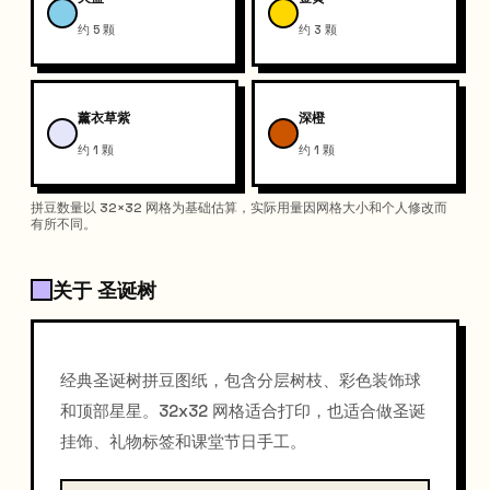
约 5 颗
约 3 颗
薰衣草紫
深橙
约 1 颗
约 1 颗
拼豆数量以 32×32 网格为基础估算，实际用量因网格大小和个人修改而
有所不同。
关于 圣诞树
经典圣诞树拼豆图纸，包含分层树枝、彩色装饰球
和顶部星星。32x32 网格适合打印，也适合做圣诞
挂饰、礼物标签和课堂节日手工。