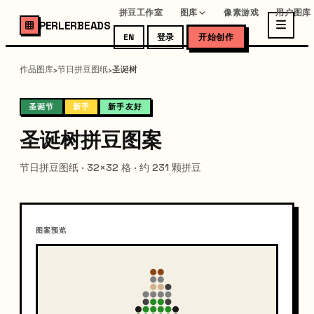
拼豆工作室
图库
像素游戏
用户图库
PERLERBEADS
EN
登录
开始创作
作品图库
节日拼豆图纸
圣诞树
›
›
圣诞节
新手
新手友好
圣诞树拼豆图案
节日拼豆图纸 · 32×32 格 · 约 231 颗拼豆
图案预览