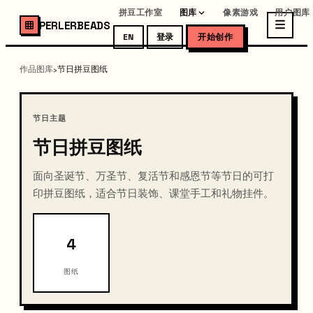
拼豆工作室
图库
像素游戏
用户图库
PERLERBEADS
EN
登录
开始创作
作品图库
节日拼豆图纸
›
节日主题
节日拼豆图纸
面向圣诞节、万圣节、复活节和感恩节等节日的可打
印拼豆图纸，适合节日装饰、课堂手工和礼物挂件。
4
图纸