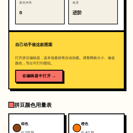
颜色种类
难度
6
进阶
自己动手做这款图案
打开拼豆编辑器，该本地素材将自动加载。调整网格大小、修改
颜色，导出可打印图纸。
在编辑器中打开
→
拼豆颜色用量表
棕色
橙色
约 115 颗
约 40 颗