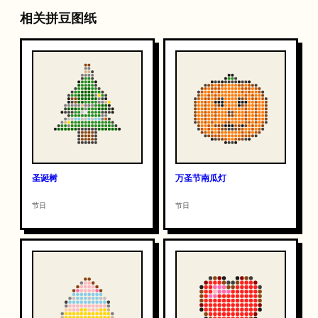
相关拼豆图纸
圣诞树
万圣节南瓜灯
节日
节日