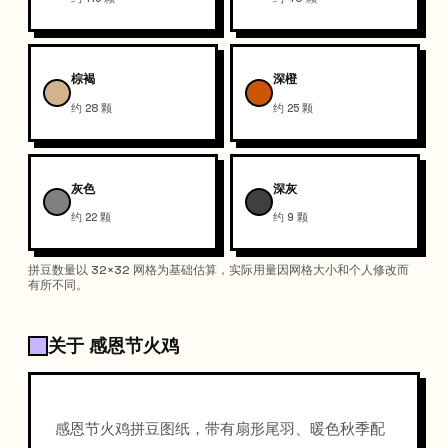
棕褐
深橙
约 28 颗
约 25 颗
灰色
深灰
约 22 颗
约 9 颗
拼豆数量以 32×32 网格为基础估算，实际用量因网格大小和个人修改而
有所不同。
关于 感恩节火鸡
感恩节火鸡拼豆图纸，带有扇形尾羽、暖色秋季配