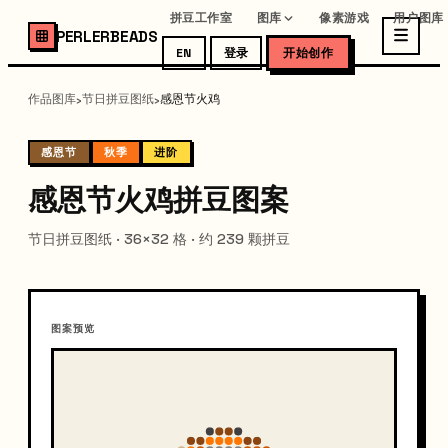
拼豆工作室
图库
像素游戏
用户图库
PERLERBEADS
EN
登录
开始创作
作品图库
节日拼豆图纸
感恩节火鸡
›
›
感恩节
秋季
进阶
感恩节火鸡拼豆图案
节日拼豆图纸 · 36×32 格 · 约 239 颗拼豆
图案预览