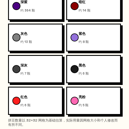
深紫
暗红
约 364 颗
约 14 颗
灰色
紫色
约 13 颗
约 8 颗
深灰
黑色
约 7 颗
约 6 颗
红色
亮粉
约 6 颗
约 5 颗
拼豆数量以 32×32 网格为基础估算，实际用量因网格大小和个人修改而
有所不同。