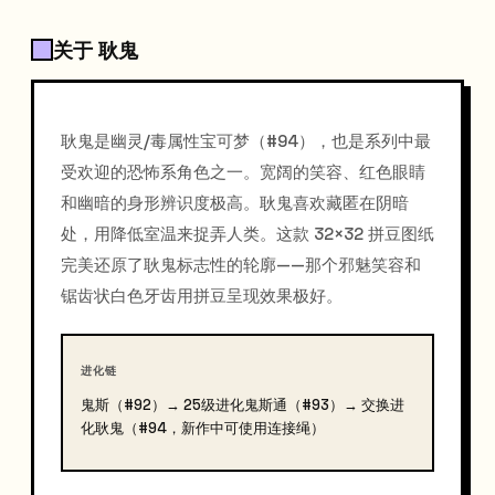
关于 耿鬼
耿鬼是幽灵/毒属性宝可梦（#94），也是系列中最
受欢迎的恐怖系角色之一。宽阔的笑容、红色眼睛
和幽暗的身形辨识度极高。耿鬼喜欢藏匿在阴暗
处，用降低室温来捉弄人类。这款 32×32 拼豆图纸
完美还原了耿鬼标志性的轮廓——那个邪魅笑容和
锯齿状白色牙齿用拼豆呈现效果极好。
进化链
鬼斯（#92）→ 25级进化鬼斯通（#93）→ 交换进
化耿鬼（#94，新作中可使用连接绳）