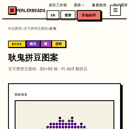
拼豆工作室
图库
像素游戏
用户图库
PERLERBEADS
EN
登录
开始创作
作品图库
宝可梦拼豆图纸
耿鬼
›
›
幽灵
毒
进阶
#094
耿鬼拼豆图案
宝可梦拼豆图纸 · 32×32 格 · 约 423 颗拼豆
图案预览