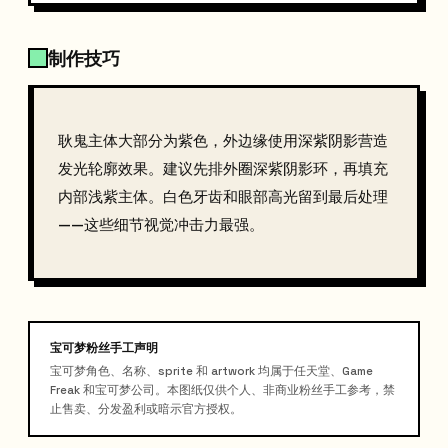
制作技巧
耿鬼主体大部分为紫色，外边缘使用深紫阴影营造
发光轮廓效果。建议先排外圈深紫阴影环，再填充
内部浅紫主体。白色牙齿和眼部高光留到最后处理
——这些细节视觉冲击力最强。
宝可梦粉丝手工声明
宝可梦角色、名称、sprite 和 artwork 均属于任天堂、Game
Freak 和宝可梦公司。本图纸仅供个人、非商业粉丝手工参考，禁
止售卖、分发盈利或暗示官方授权。