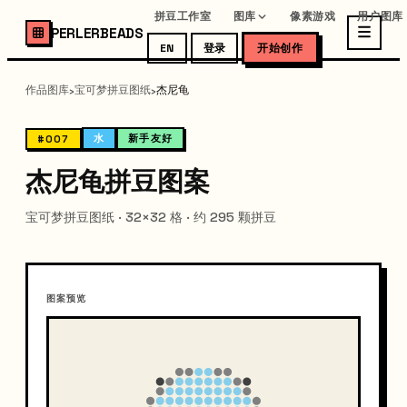
拼豆工作室
图库
像素游戏
用户图库
PERLERBEADS
EN
登录
开始创作
作品图库
宝可梦拼豆图纸
杰尼龟
›
›
水
新手友好
#007
杰尼龟拼豆图案
宝可梦拼豆图纸 · 32×32 格 · 约 295 颗拼豆
图案预览