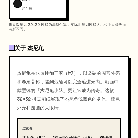
约 1 颗
拼豆数量以 32×32 网格为基础估算，实际用量因网格大小和个人修改而
有所不同。
关于 杰尼龟
杰尼龟是水属性御三家（#7），以坚硬的圆形外壳
和卷尾著称，遇到危险可以完全缩进壳内。动画中
戴墨镜的「杰尼龟小队」更让它成为传奇。这款
32×32 拼豆图纸展现了杰尼龟浅蓝色的身体、棕色
外壳和圆圆的大眼睛。
进化链
杰尼龟（#7）→ 16级进化卡咪龟（#8）→ 36级进