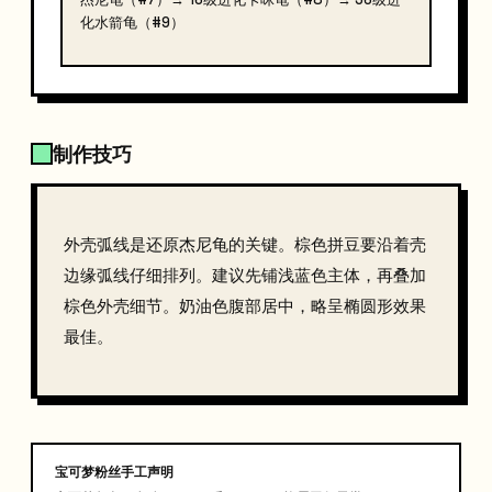
化水箭龟（#9）
制作技巧
外壳弧线是还原杰尼龟的关键。棕色拼豆要沿着壳
边缘弧线仔细排列。建议先铺浅蓝色主体，再叠加
棕色外壳细节。奶油色腹部居中，略呈椭圆形效果
最佳。
宝可梦粉丝手工声明