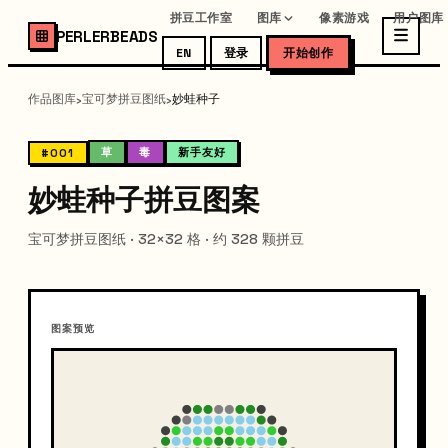
拼豆工作室
图库
像素游戏
用户图库
PERLERBEADS
EN
登录
开始创作
作品图库
宝可梦拼豆图纸
妙蛙种子
›
›
草
毒
新手友好
#001
妙蛙种子拼豆图案
宝可梦拼豆图纸 · 32×32 格 · 约 328 颗拼豆
图案预览