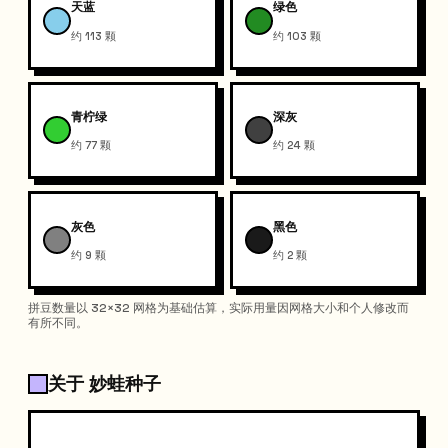
天蓝
绿色
约 113 颗
约 103 颗
青柠绿
深灰
约 77 颗
约 24 颗
灰色
黑色
约 9 颗
约 2 颗
拼豆数量以 32×32 网格为基础估算，实际用量因网格大小和个人修改而
有所不同。
关于 妙蛙种子