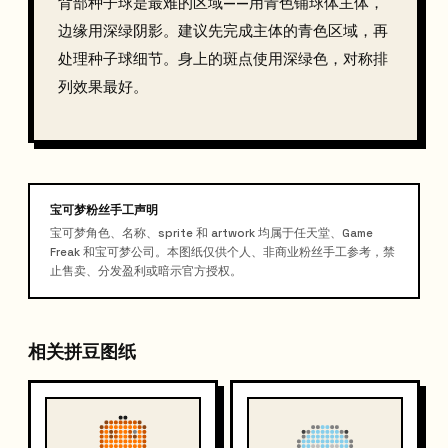
背部种子球是最难的区域——用青色铺球体主体，
边缘用深绿阴影。建议先完成主体的青色区域，再
处理种子球细节。身上的斑点使用深绿色，对称排
列效果最好。
宝可梦粉丝手工声明
宝可梦角色、名称、sprite 和 artwork 均属于任天堂、Game
Freak 和宝可梦公司。本图纸仅供个人、非商业粉丝手工参考，禁
止售卖、分发盈利或暗示官方授权。
相关拼豆图纸