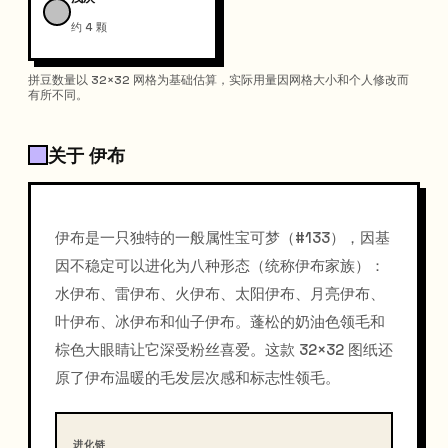
约 4 颗
拼豆数量以 32×32 网格为基础估算，实际用量因网格大小和个人修改而
有所不同。
关于 伊布
伊布是一只独特的一般属性宝可梦（#133），因基
因不稳定可以进化为八种形态（统称伊布家族）：
水伊布、雷伊布、火伊布、太阳伊布、月亮伊布、
叶伊布、冰伊布和仙子伊布。蓬松的奶油色领毛和
棕色大眼睛让它深受粉丝喜爱。这款 32×32 图纸还
原了伊布温暖的毛发层次感和标志性领毛。
进化链