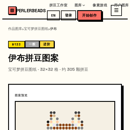
拼豆工作室
图库
像素游戏
用户图库
PERLERBEADS
EN
登录
开始创作
作品图库
宝可梦拼豆图纸
伊布
›
›
一般
进阶
#133
伊布拼豆图案
宝可梦拼豆图纸 · 32×32 格 · 约 305 颗拼豆
图案预览